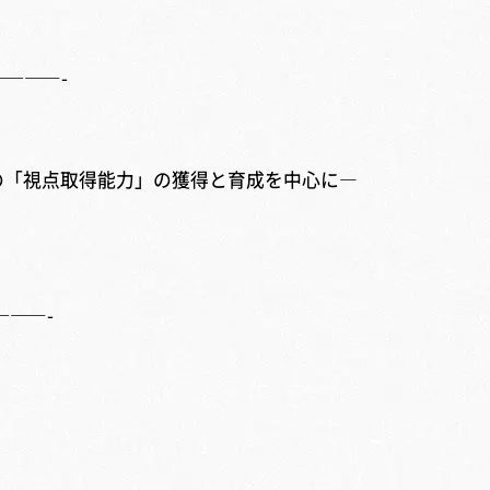
————-
の「視点取得能力」の獲得と育成を中心に―
———-