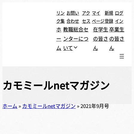
リン
お問い
アク
マイ
新規
ログ
ク集
合わせ
セス
ページ
登録
イン
ホ
教職総合セ
在学生
卒業生
ー
ンターにつ
の皆さ
の皆さ
ム
いて
ん
ん
カモミールnetマガジン
ホーム
»
カモミールnetマガジン
»
2021年9月号