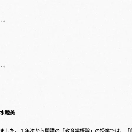
‥+
‥+
睦美
てきました。１年次から開講の「教育学概論」の授業では、