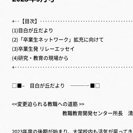
+‥【目次】‥‥‥‥‥‥‥‥‥‥‥‥‥‥‥‥‥‥
(1)目白が丘だより
(2)「卒業生ネットワーク」拡充に向けて
(3)卒業生発 リレーエッセイ
(4)研究・教育の現場から
+‥‥‥‥‥‥‥‥‥‥‥‥‥‥‥‥‥‥‥‥‥‥‥
□■– 目白が丘だより ————■□
<<変更迫られる教職への道筋 >>
教職教育開発センター所長 清水
2023年度の後期が始まり、大学校内も活気が戻っ