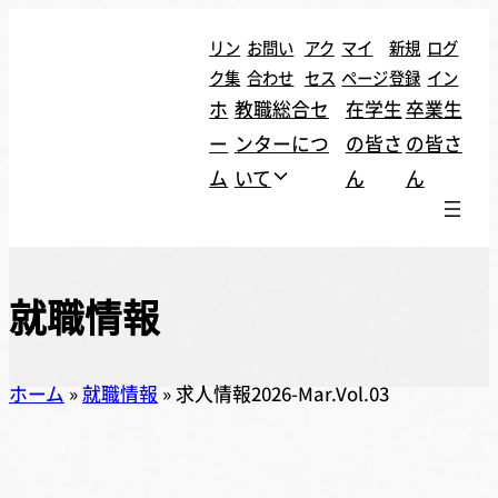
リン
お問い
アク
マイ
新規
ログ
ク集
合わせ
セス
ページ
登録
イン
ホ
教職総合セ
在学生
卒業生
ー
ンターにつ
の皆さ
の皆さ
ム
いて
ん
ん
就職情報
ホーム
»
就職情報
»
求人情報2026-Mar.Vol.03