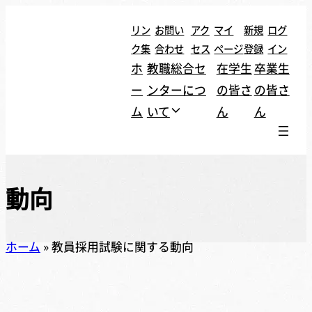
内
リン
お問い
アク
マイ
新規
ログ
容
ク集
合わせ
セス
ページ
登録
イン
を
ホ
教職総合セ
在学生
卒業生
ス
ー
ンターにつ
の皆さ
の皆さ
キッ
ム
いて
ん
ん
プ
動向
ホーム
»
教員採用試験に関する動向